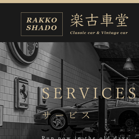
SERVICE
サービス
Run now in the old days.