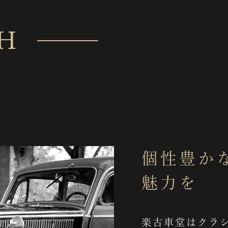
H
個性豊か
魅力を
楽古車堂はクラ