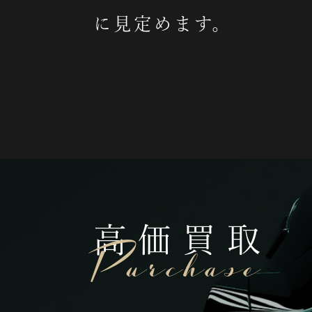
に見定めます。
高価買取
Purchase