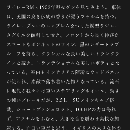
ライレーRMｓ1952年型セダンを見てみよう。 車体
は、英国の良き伝統の香りが漂うフォルムを持つ。
ライレーブルーのエンブレムをつけた縦型ラジエー
タグリルを傾斜して置き、フロントから長く伸びた
スマートなボンネットのライン、黒のレザートップ
ルーフを持ち、クラシカルな長い美しいトランクラ
インと続き、トラッデショナルな美しいボディとな
っている。室内もインテリアの随所にウッドパネル
が使われ、素敵で落ち着いた物となっている。流石
に現代の我々には重いステアリングホイール、効き
の鈍いブレーキだが、2.5Ｌ－SUツインキャブ搭
載、ショートプッシュロッド、100HPの力は侮れ
ず、アクセルをふむと、大きな音を震わせ爽快な加
速する。面白い車だと思う。 イギリスの大きな体の