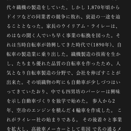
代々織機の製造をしていた。しかし 1,870年頃から
ドイツなどの同業者の競争に敗れ、衰退の一途を辿
ることとなった。家長のウイリアム・ライレーは、
めはなの聞く人でいち早く事業の転換を図った。そ
れは当時自転車が勃興してきた時代で(1890年)、自
転車の製造業に乗り出した。織機製造の技術を生か
し、たちまち優れた品質の自転車を作ったため、人
気となり自転車製造の分野で、会社を伸ばすことが
出来た。その頃織物の町にも自動車が少しづつはい
ってきていたおり、中でも四男坊のパーシーは興味
を示し自動車づくりを独学で始めた。 参入から2
年、空冷のエンジンを積んだ４輪車を作成した。 こ
れがライレー社の始まりである。 その後着々と事業
を拡大し、高級車メーカーとして英国 で名の通るメ