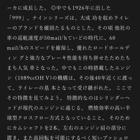
ーカに成長した。 ◎中でも1926年に出した
「999」、ナインシリーズは、大成 功を収めライレ
ーのブランドを確固たるものとした。その頃 他社の
車の巡航速度が50mail/hていどの時代に、60
mail/hのスピードを確保し、優れたロードホールデ
ィン グと強力なブレーキ性能を持ち併せたためたち
まち人気 車となった。中でもこの時搭載したエンジ
ン（1089ccOH V)の機構は、その後40年近くに渡っ
て、ライレーの基 本となって受け継がれた。 ここで
その特徴を見てみよう。 特徴的なのはシリンダーヘ
ッドが現代のエンジンに通じる、 燃焼効率の高い半
球型クロスフロー方式となっていること。 そのため
にカムシャフトを2本、左右のエンジン肩の部分に
置き、また高回転を可能にするべく短いプッシュロ