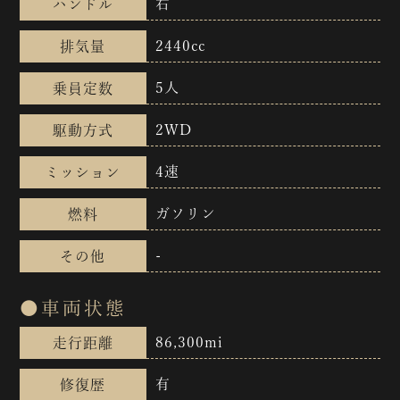
右
ハンドル
2440cc
排気量
5人
乗員定数
2WD
駆動方式
4速
ミッション
ガソリン
燃料
-
その他
●車両状態
86,300mi
走行距離
有
修復歴